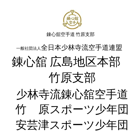
​錬心舘空手道 竹原支部
全日本少林寺流空手道連盟
一般社団法人
錬心舘 広島地区本
​竹原支部
少林寺流錬
心舘空手道
竹 原
スポーツ少年団
​安芸津スポーツ少年団