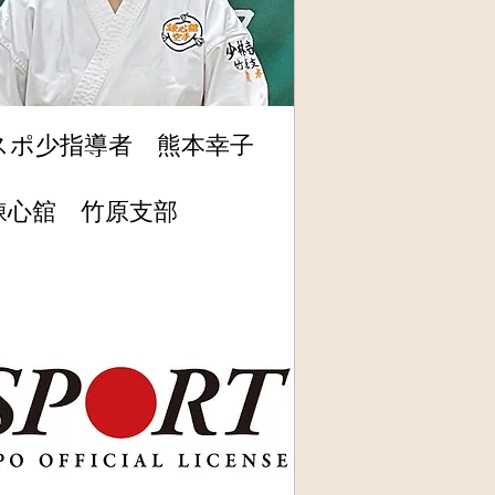
スポ少指導者 熊本幸子
錬心舘 竹原支部