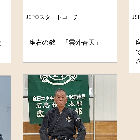
JSPOスタートコーチ
J
財
座右の銘 「雲外蒼天」