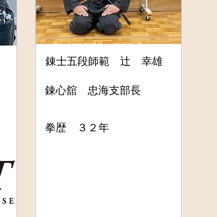
錬士五段師範 辻 幸雄
錬心舘 忠海支部長
拳歴 ３２年