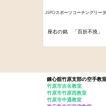
JSPOスポーツコーチングリー
座右の銘 「百折不撓」
錬心舘竹原支部の空手教
竹原市吉名教室
竹原市竹原西教室
​竹原市中通教室