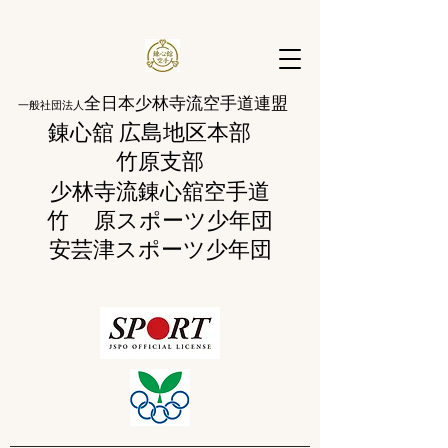
全日本少林寺流空手道連盟
一般社団法人
錬心舘 広島地区本部
​竹原支部
少林寺流錬
心舘空手道
竹 原
スポーツ少年団
​安芸津スポーツ少年団