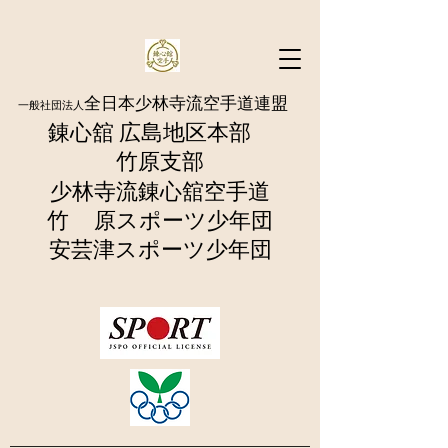
全日本少林寺流空手道連盟
一般社団法人
錬心舘 広島地区本部
​竹原支部
少林寺流錬
心舘空手道
竹 原
スポーツ少年団
​安芸津スポーツ少年団