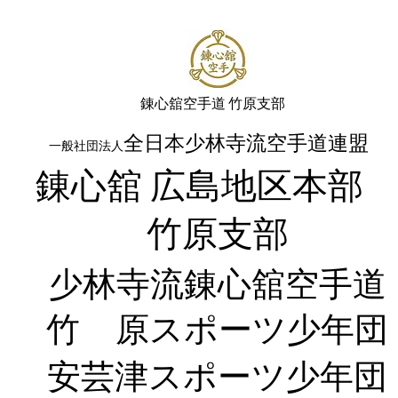
​錬心舘空手道 竹原支部
全日本少林寺流空手道連盟
一般社団法人
錬心舘 広島地区本
​竹原支部
少林寺流錬
心舘空手道
竹 原
スポーツ少年団
​安芸津スポーツ少年団