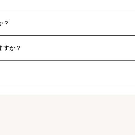
か？
能です！事前連絡は不要ですが、連絡をいただくこともできま
ますか？
学いただけます！ぜひお気軽にお越しください。
審査は強制していません。 各種大会出場は、参加申し込み書に
望に沿って行なっています。