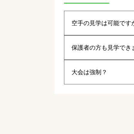
空手の見学は可能です
はい、空手の見学は自由に可
さい。
保護者の方も見学でき
はい、保護者の方も自由に見
大会は強制？
いいえ、大会出場や昇級昇段
た、昇級昇段審査は、その希