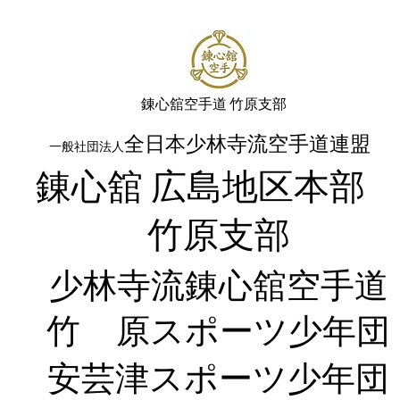
​錬心舘空手道 竹原支部
全日本少林寺流空手道連盟
一般社団法人
錬心舘 広島地区本
​竹原支部
少林寺流錬
心舘空手道
竹 原
スポーツ少年団
​安芸津スポーツ少年団